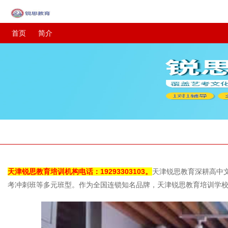
首页
简介
天津锐思教育培训机构电话：19293303103。
天津锐思教育深耕高中
考冲刺班等多元班型。作为全国连锁知名品牌，天津锐思教育培训学