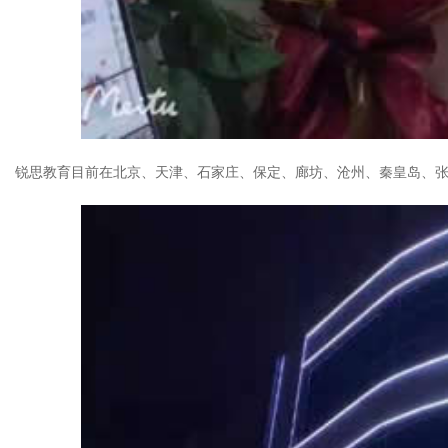
锐思教育目前在北京、天津、石家庄、保定、廊坊、沧州、秦皇岛、